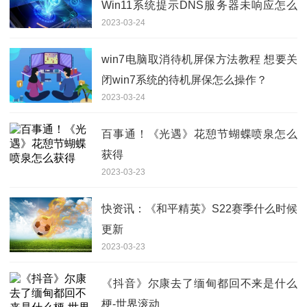
Win11系统提示DNS服务器未响应怎么
2023-03-24
办？
win7电脑取消待机屏保方法教程 想要关
闭win7系统的待机屏保怎么操作？
2023-03-24
百事通！《光遇》花憩节蝴蝶喷泉怎么
获得
2023-03-23
快资讯：《和平精英》S22赛季什么时候
更新
2023-03-23
《抖音》尔康去了缅甸都回不来是什么
梗-世界滚动