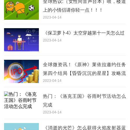
全球热议:（女性向音声台本）喂，楼道
上的小情侣请你轻一点！！！
2023-04-14
《保卫萝卜4》太空穿越第十一关怎么过
2023-04-14
全球微资讯！《原神》莱依拉邀约任务
第四个结局【昏昏沉沉的星星】攻略流
2023-04-14
程
热门：《洛克王国》谷雨时节活动怎么
完成
2023-04-14
《消逝的光芒》怎么获得火焰发射器蓝