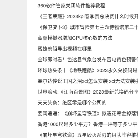
360软件管家关闭软件推荐教程
《王者荣耀》2023kpl春季赛总决赛什么时候
《保卫萝卜3》城市冒险第七主题博物馆第二
蓝叠模拟器增加CPU核心数的方法
蜜蜂剪辑导出视频在哪里
全球即时看！色达县气象台发布雷电黄色预警信号【I
环球热头条丨《地铁跑酷》2023永久兑换码
塞尔达传说王国之泪xci怎么安装 xci无法安
世界滚动:《江南百景图》2023最新兑换码分
天天头条：绝区零是哪个公司的
要闻速递：《崩坏星穹铁道》拟造花萼金掉落
香港1000尺是多少平方？香港一坪等于多少
《崩坏星穹铁道》五星毁灭系刃的组队阵容推