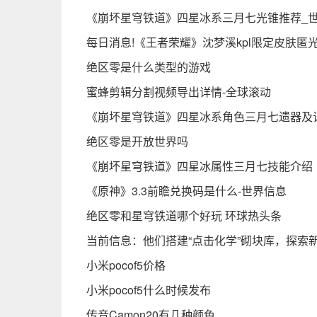
《崩坏星穹铁道》四星冰系三月七光锥推荐_
每日消息!《王者荣耀》沈梦溪kpl限定皮肤匿
绝区零是什么类型的游戏
蜜蜂剪辑分割视频导出详情-全球滚动
《崩坏星穹铁道》四星冰系角色三月七遗器及
绝区零是开放世界吗
《崩坏星穹铁道》四星冰属性三月七技能介绍
《原神》3.3前瞻兑换码是什么-世界信息
绝区零和星穹铁道哪个好玩 环球热头条
当前信息：他们搭建“点击化学”砌块库，探索新
小米pocof5价格
小米pocof5什么时候发布
传音Camon20有几种颜色