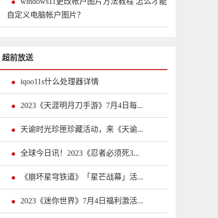
windows11更改帐户图片方法教程 怎么才能
自定义电脑帐户图片？
超前放送
iqoo11s什么处理器详情
2023《天涯明月刀手游》7月4日每...
天谕时光珍匣珍藏活动，来《天谕...
全球今日讯！2023《忍者必须死3...
《崩坏星穹铁道》「星芒战幕」活...
2023《迷你世界》7月4日福利激活...