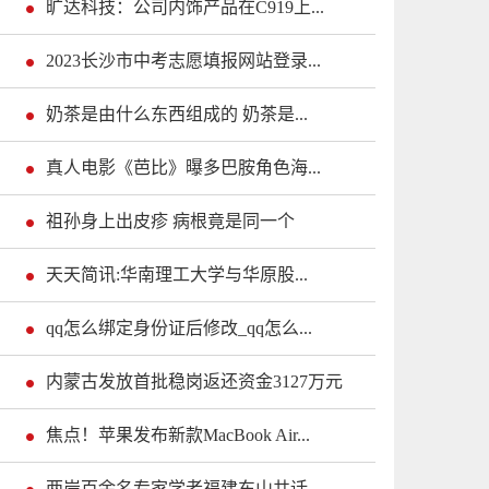
旷达科技：公司内饰产品在C919上...
2023长沙市中考志愿填报网站登录...
奶茶是由什么东西组成的 奶茶是...
真人电影《芭比》曝多巴胺角色海...
祖孙身上出皮疹 病根竟是同一个
天天简讯:华南理工大学与华原股...
qq怎么绑定身份证后修改_qq怎么...
内蒙古发放首批稳岗返还资金3127万元
焦点！苹果发布新款MacBook Air...
两岸百余名专家学者福建东山共话...