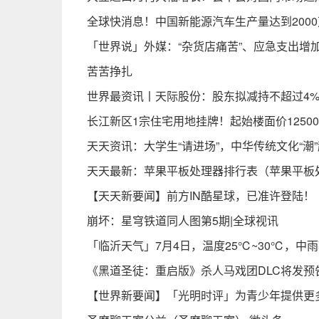
全球快消息！中国新能源汽车生产量达到200
「世界说」外媒：“杂货店痛苦”、应急支出增
苦苦挣扎
世界最资讯丨天际股份：股东拟减持不超过4
长江新区1宗住宅用地挂牌！起始楼面价12500
天天资讯：大学生“请进场”，中华传统文化“潮
天天最新：苹果平板处理器排行表（苹果平板
【天天新要闻】前方IN酷星球，已准许登陆！
崩坏：星穹铁道同人图第5期|全球视讯
「临沂天气」7月4日，温度25℃~30℃，中
《黑道圣徒：重启版》杀人马戏团DLC将发预
【世界新要闻】「光明时评」为青少年提供更