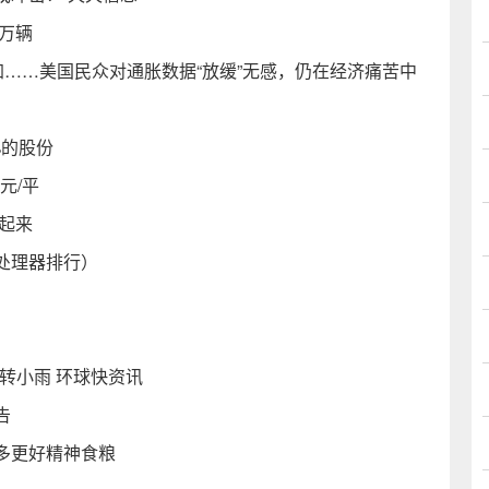
0万辆
加……美国民众对通胀数据“放缓”无感，仍在经济痛苦中
%的股份
元/平
”起来
处理器排行）
雨转小雨 环球快资讯
告
多更好精神食粮