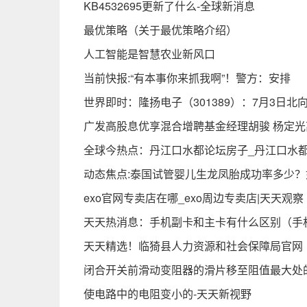
KB4532695更新了什么-全球新消息
最优策略（关于最优策略介绍）
人工智能是智慧农业新风口
当前快报:“有本事你来抓我啊”！警方：安排
世界即时：隆扬电子（301389）：7月3日北向
广发高股息优享混合增聘基金经理胡骏 杨定光
全球今热点：丹江口水都论坛房子_丹江口水
动态焦点:泰国试管婴儿生龙凤胎成功率多少
exo官网专卖店在哪_exo周边专卖店|天天观察
天天热消息：手机副卡和主卡有什么区别（手
天天精选！临猗县人力资源和社会保障局官网
闭合开关前滑动变阻器的滑片移至阻值最大处的
使电路中的电阻变小的-天天新视野