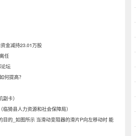
资金减持23.01万股
离任
都论坛
？如何提高？
机副卡）
（临猗县人力资源和社会保障局）
目的_如图所示 当滑动变阻器的滑片P向左移动时 能