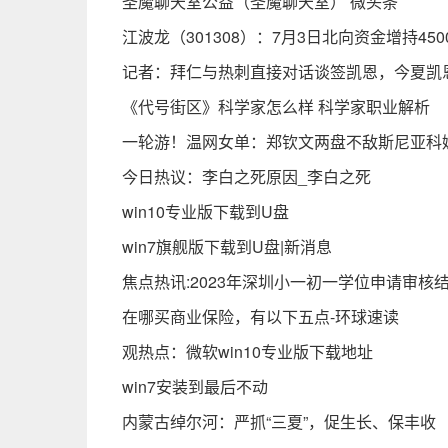
圣魔聊天室公益（圣魔聊天室） 微头条
江波龙（301308）：7月3日北向资金增持450
记者：拜仁与热刺直接对话谈签凯恩，今夏凯
《代号街区》科学家怎么样 科学家职业解析
一轮游！温网女单：郑钦文两盘不敌斯尼亚科
今日热议：李白之死原因_李白之死
win10专业版下载到U盘
win7旗舰版下载到U盘|新消息
焦点热讯:2023年深圳小一初一学位申请审
在哪买商业保险，有以下五点-环球速读
观热点：微软win10专业版下载地址
win7安装到最后不动
内蒙古绰尔河：严抓“三夏”，促生长、保丰收